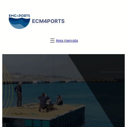
ECM4PORTS
Area riservata