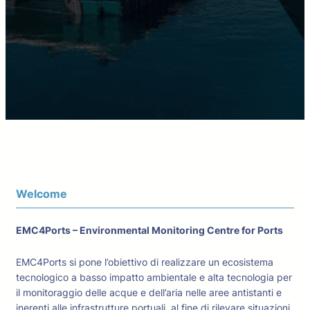
Welcome
EMC4Ports – Environmental Monitoring Centre for Ports
EMC4Ports si pone l’obiettivo di realizzare un ecosistema
tecnologico a basso impatto ambientale e alta tecnologia per
il monitoraggio delle acque e dell’aria nelle aree antistanti e
inerenti alle infrastrutture portuali, al fine di rilevare situazioni