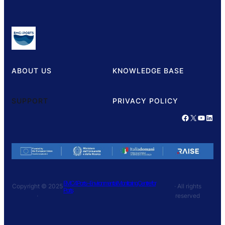
ABOUT US
KNOWLEDGE BASE
SUPPORT
PRIVACY POLICY
Facebook
X
YouTube
LinkedIn
EMC4Ports – Environmental Monitoring Centre for
Copyright © 2025
· All rights
Ports
·
reserved